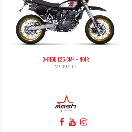
X-RIDE 125 CM³ - NOIR
Prix
2 999,00 €