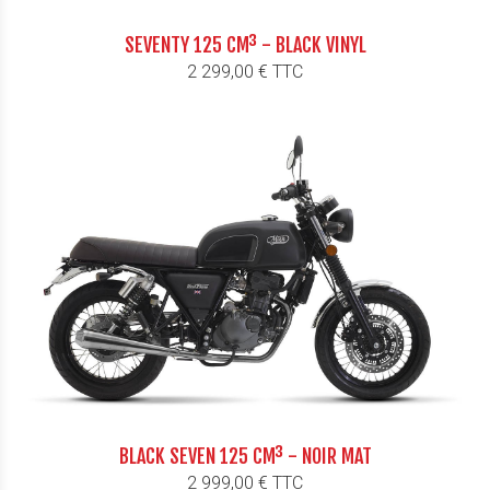
SEVENTY 125 CM³ - BLACK VINYL
Prix
2 299,00 € TTC
BLACK SEVEN 125 CM³ - NOIR MAT
Prix
2 999,00 € TTC