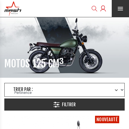


MOTOS 125 CM³
TRIER PAR :
FILTRER
NOUVEAUTÉ