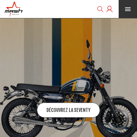


DÉCOUVREZ LA SEVENTY