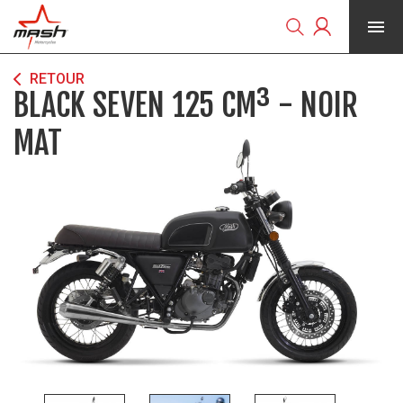


RETOUR
BLACK SEVEN 125 CM³ - NOIR
MAT