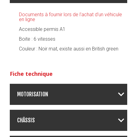
Documents à fournir lors de l'achat d'un véhicule
en ligne
Accessible permis A1
Boite : 6 vitesses
Couleur : Noir mat, existe aussi en British green
Fiche technique
MOTORISATION
Type de moteur :
Monocylindre 4 T,
double ACT
CHÂSSIS
Cylindrée :
124 cm³