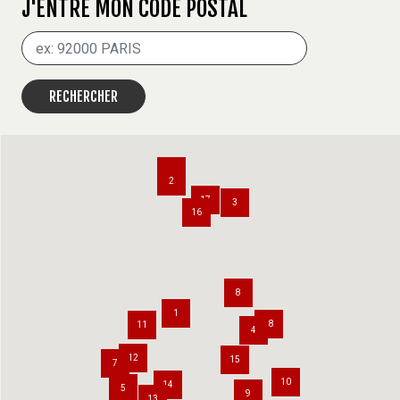
J'ENTRE MON CODE POSTAL
RECHERCHER
6
2
17
3
16
8
1
18
11
4
12
15
7
10
14
5
9
13