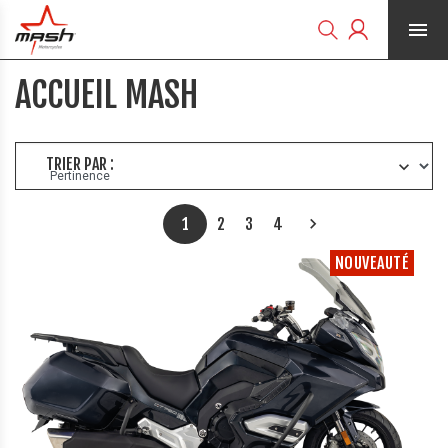


ACCUEIL MASH
TRIER PAR :
Suivant
1
2
3
4

NOUVEAUTÉ