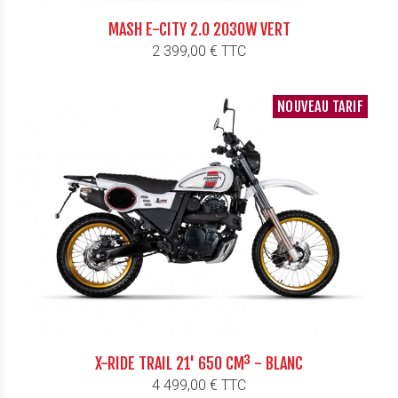
MASH E-CITY 2.0 2030W VERT
Prix
2 399,00 € TTC
NOUVEAU TARIF
X-RIDE TRAIL 21' 650 CM³ - BLANC
Prix
4 499,00 € TTC