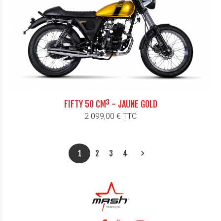
FIFTY 50 CM³ - JAUNE GOLD
Prix
2 099,00 € TTC
Suivant
1
2
3
4
