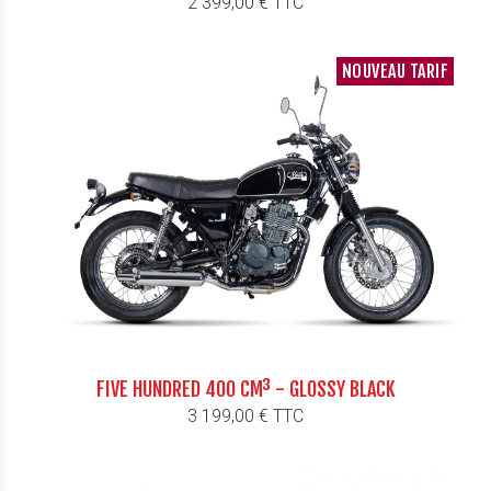
2 399,00 € TTC
NOUVEAU TARIF
FIVE HUNDRED 400 CM³ - GLOSSY BLACK
Prix
3 199,00 € TTC