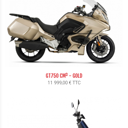
GT750 CM³ - GOLD
Prix
11 999,00 € TTC