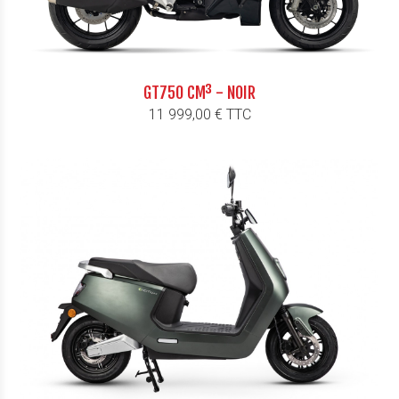
GT750 CM³ - NOIR
Prix
11 999,00 € TTC